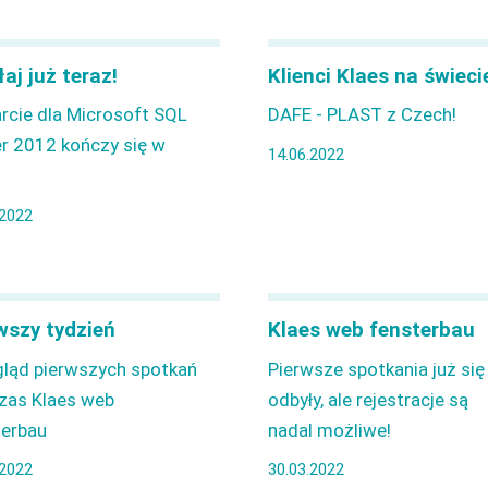
łaj już teraz!
Klienci Klaes na świeci
rcie dla Microsoft SQL
DAFE - PLAST z Czech!
r 2012 kończy się w
14.06.2022
.2022
wszy tydzień
Klaes web fensterbau
gląd pierwszych spotkań
Pierwsze spotkania już się
zas Klaes web
odbyły, ale rejestracje są
terbau
nadal możliwe!
.2022
30.03.2022