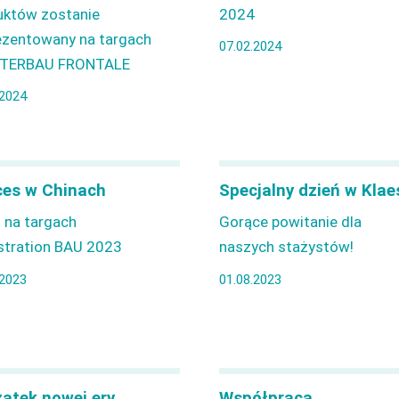
uktów zostanie
2024
ezentowany na targach
07.02.2024
TERBAU FRONTALE
.2024
es w Chinach
Specjalny dzień w Klae
 na targach
Gorące powitanie dla
stration BAU 2023
naszych stażystów!
.2023
01.08.2023
ątek nowej ery
Współpraca