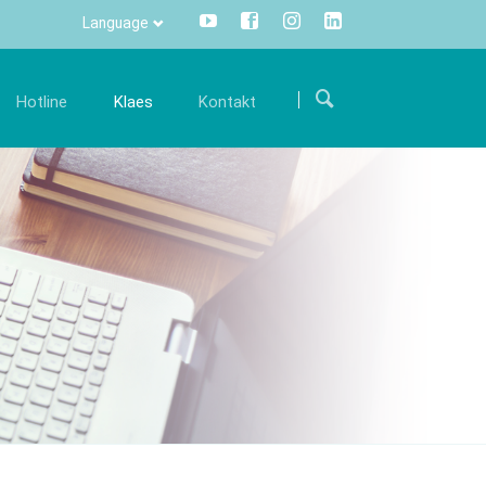
Language
Pomiń
nawigacje
Hotline
Klaes
Kontakt
ariera
Komunikacja
International
ięki
ołącz do naszego międzynarodowego zespołu i
Wszystkie informacje za
Route
wym
spieraj nas swoją ekspercką wiedzą.
naciśnięciem przycisku –
wa
Formularz kontaktowy
bezposrednio i przejrzyście
ferty pracy
Info Manager
CRM
DMS
s trade
Klaes 3D
openTRANS
związanie dla
Dla fasad i ogrodów
lerów
zimowych