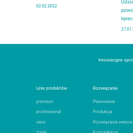
Udzi
02.02.2022
powod
lipiec
27.01
Innowacyjne opro
Linie produktów
Rozwiązania
premium
Planowanie
professional
Produkcja
vario
Rozwiązania webow
trade
Komunikacja