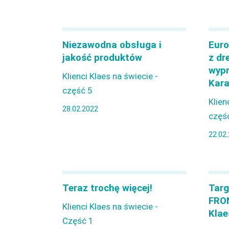
Niezawodna obsługa i
Euro
jakość produktów
z dr
wyp
Klienci Klaes na świecie -
Kara
część 5
Klien
28.02.2022
częś
22.02
Teraz trochę więcej!
Tar
FRON
Klienci Klaes na świecie -
Klae
Część 1