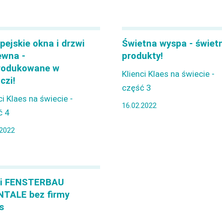
pejskie okna i drzwi
Świetna wyspa - świet
ewna -
produkty!
rodukowane w
Klienci Klaes na świecie -
czi!
część 3
ci Klaes na świecie -
16.02.2022
ć 4
.2022
gi FENSTERBAU
TALE bez firmy
s