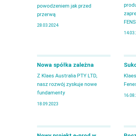
prod
powodzeniem jak przed
zapr
przerwą
FENS
28.03.2024
14.03
Nowa spółka zależna
Sukc
Z Klaes Australia PTY LTD,
Klaes
nasz rozwój zyskuje nowe
Fene
fundamenty
16.08
18.09.2023
Nowy projekt e-prod w
Pocz