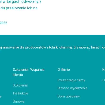
ał w targach odwołany z
u przełożenia ich na
.2022
gramowanie dla producentów stolarki okiennej, drzwiowej, fasad i
Szkolenia i Wsparcie
O firmie
K
klienta
Prezentacja firmy
O
Szkolenia
Istotne wydarzenia
Instrukcje
e
Dom gościnny
Umowa