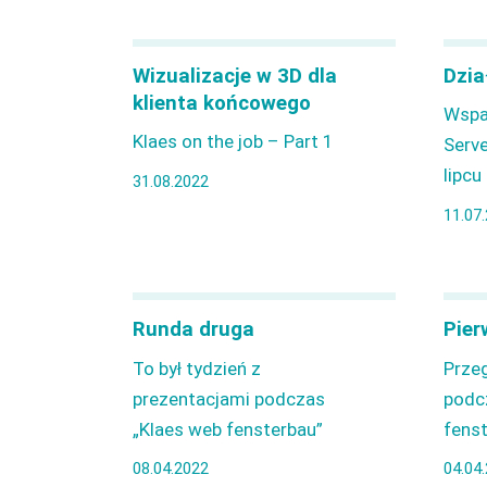
Wizualizacje w 3D dla
Dzia
klienta końcowego
Wspa
Klaes on the job – Part 1
Serve
lipcu
31.08.2022
11.07
Runda druga
Pier
To był tydzień z
Prze
prezentacjami podczas
podc
„Klaes web fensterbau”
fens
08.04.2022
04.04