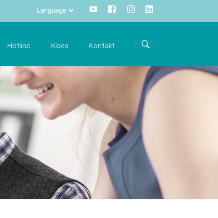
Language
Pomiń
nawigacje
Hotline
Klaes
Kontakt
ariera
Komunikacja
International
ięki
ołącz do naszego międzynarodowego zespołu i
Wszystkie informacje za
Route
wym
spieraj nas swoją ekspercką wiedzą.
naciśnięciem przycisku –
wa
Formularz kontaktowy
bezposrednio i przejrzyście
ferty pracy
Info Manager
CRM
DMS
s trade
Klaes 3D
openTRANS
związanie dla
Dla fasad i ogrodów
lerów
zimowych