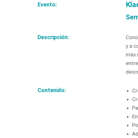
Kla
una fabr
Evento:
CAM 
automa
Sem
Descripción:
Conoz
y a c
más r
entre
descr
Contenido:
Cr
Cr
Pa
En
Po
Ad