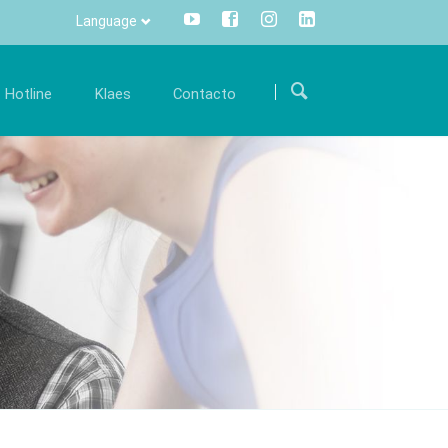
Language
Saltar
navegación
Hotline
Klaes
Contacto
arrera
Comunicación
Internacional
orme parte de nuestro equipo internacional y
Toda la información pulsando un
Como encontrarnos
en la
póyenos con su conocimiento experto.
botón - centralizado y transparente.
Formulario de contacto
fertas de trabajo
Info Manager
CRM
DMS
openTRANS
s trade
Klaes 3D
n innovadora
La solución para la
rcialización de
fabricación de verandas y