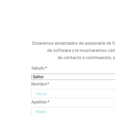
una fabr
CAM 
automa
Estaremos encantados de asesorarle de fo
de software y le mostraremos cómo
de contacto a continuación, 
Campo
Saludo
*
obligatorio
Campo
Nombre
*
obligatorio
Campo
Apellido
*
obligatorio