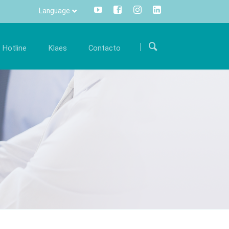
Language
Saltar
navegación
Hotline
Klaes
Contacto
arrera
Comunicación
Internacional
orme parte de nuestro equipo internacional y
Toda la información pulsando un
Como encontrarnos
en la
póyenos con su conocimiento experto.
botón - centralizado y transparente.
fertas de trabajo
Info Manager
CRM
DMS
openTRANS
s trade
Klaes 3D
n innovadora
La solución para la
rcialización de
fabricación de verandas y