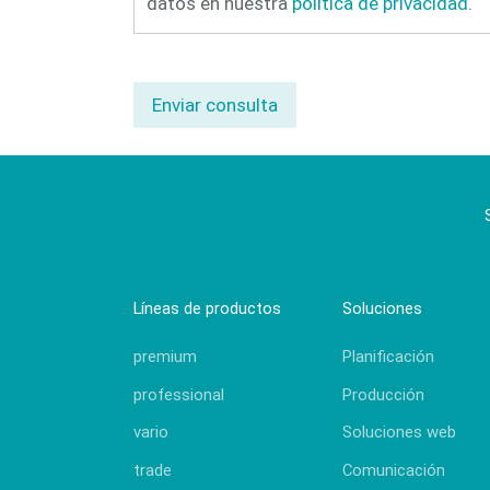
datos en nuestra
política de privacidad
.
Enviar consulta
Líneas de productos
Soluciones
premium
Planificación
professional
Producción
vario
Soluciones web
trade
Comunicación