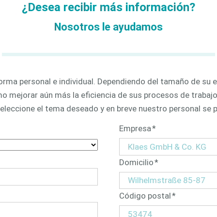
¿Desea recibir más información?
icación
ventanas
3D
tizada
Nosotros le ayudamos
rma personal e individual. Dependiendo del tamaño de su 
 mejorar aún más la eficiencia de sus procesos de trabajo.
seleccione el tema deseado y en breve nuestro personal se 
Campo
Empresa
*
obligatorio
Campo
Domicilio
*
obligatorio
Campo
Código postal
*
obligatorio