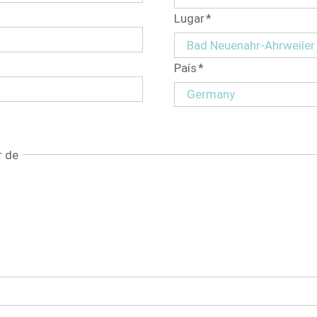
Campo
Lugar
*
obligatorio
Campo
País
*
obligatorio
r de