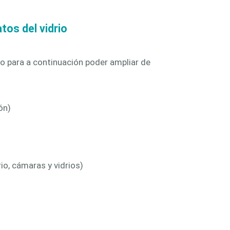
 y puertas
fachadas
os del vidrio
io para a continuación poder ampliar de
ón)
io, cámaras y vidrios)