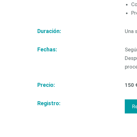
Co
Pr
Duración:
Una 
Fechas:
Segú
Despu
proce
Precio:
150 
Registro:
Re