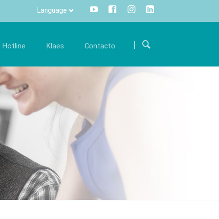
Language
Saltar
navegación
Hotline
Klaes
Contacto
arrera
Comunicación
Internacional
orme parte de nuestro equipo internacional y
Toda la información pulsando un
Como encontrarnos
en la
póyenos con su conocimiento experto.
botón - centralizado y transparente.
Formulario de contacto
fertas de trabajo
Info Manager
CRM
DMS
openTRANS
s trade
Klaes 3D
n innovadora
La solución para la
rcialización de
fabricación de verandas y